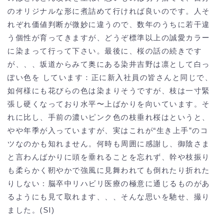
のオリジナルな形に煮詰めて行ければ良いのです。人そ
れぞれ価値判断が微妙に違うので、数年のうちに若干違
う個性が育ってきますが、どうぞ標準以上の誠愛カラー
に染まって行って下さい。最後に、桜の話の続きです
が、、、坂道からみて奥にある染井吉野は凛として白っ
ぽい色を しています：正に新入社員の皆さんと同じで、
如何様にも花びらの色は染まりそうですが、枝は一寸緊
張し硬くなっており水平〜上ばかりを向いています。そ
れに比し、手前の濃いピンク色の枝垂れ桜はというと、
やや年季が入っていますが、実はこれが“生き上手”のコ
ツなのかも知れません。何時も周囲に感謝し、御陰さま
と言わんばかりに頭を垂れることを忘れず、幹や枝振り
も柔らかく靭やかで強風に見舞われても倒れたり折れた
りしない：脳卒中リハビリ医療の極意に通じるものがあ
るようにも見て取れます、、、そんな思いを馳せ、撮り
ました。(SI)