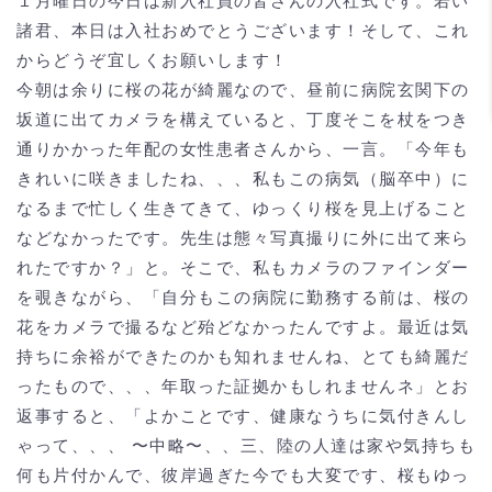
１月曜日の今日は新入社員の皆さんの入社式です。若い
諸君、本日は入社おめでとうございます！そして、これ
からどうぞ宜しくお願いします！
今朝は余りに桜の花が綺麗なので、昼前に病院玄関下の
坂道に出てカメラを構えていると、丁度そこを杖をつき
通りかかった年配の女性患者さんから、一言。「今年も
きれいに咲きましたね、、、私もこの病気（脳卒中）に
なるまで忙しく生きてきて、ゆっくり桜を見上げること
などなかったです。先生は態々写真撮りに外に出て来ら
れたですか？」と。そこで、私もカメラのファインダー
を覗きながら、「自分もこの病院に勤務する前は、桜の
花をカメラで撮るなど殆どなかったんですよ。最近は気
持ちに余裕ができたのかも知れませんね、とても綺麗だ
ったもので、、、年取った証拠かもしれませんネ」とお
返事すると、「よかことです、健康なうちに気付きんし
ゃって、、、 〜中略〜、、三、陸の人達は家や気持ちも
何も片付かんで、彼岸過ぎた今でも大変です、桜もゆっ