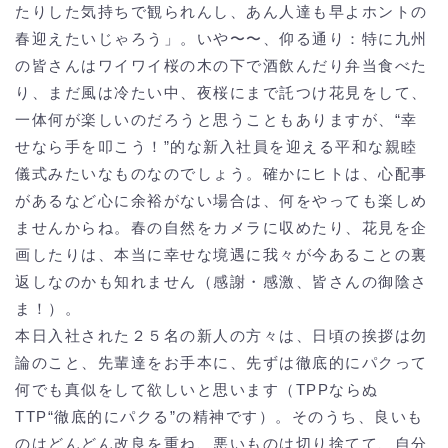
たりした気持ちで観られんし、あん人達も早よホントの
春迎えたいじゃろう」。いや〜〜、仰る通り：特に九州
の皆さんはワイワイ桜の木の下で酒飲んだり弁当食べた
り、まだ風は冷たい中、夜桜にまで託つけ花見をして、
一体何が楽しいのだろうと思うこともありますが、“幸
せなら手を叩こう！”的な新入社員を迎える平和な親睦
儀式みたいなものなのでしょう。確かにヒトは、心配事
があるなど心に余裕がない場合は、何をやっても楽しめ
ませんからね。春の自然をカメラに収めたり、花見を企
画したりは、本当に幸せな境遇に我々が今あることの裏
返しなのかも知れません（感謝・感激、皆さんの御陰さ
ま！）。
本日入社された２５名の新人の方々は、日頃の挨拶は勿
論のこと、先輩達をお手本に、先ずは徹底的にパクって
何でも真似をして欲しいと思います（TPPならぬ
TTP“徹底的にパクる”の精神です）。そのうち、良いも
のはどんどん改良を重ね、悪いものは切り捨てて、自分