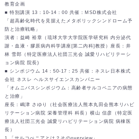
教育企画
■ 特別講演 13：10-14：00 共催：MSD株式会社
「超高齢化時代を見据えたメタボリックシンドローム予
防と治療戦略」
演者：益崎 裕章（琉球大学大学院医学研究科 内分泌代
謝・血液・膠原病内科学講座[第二内科]教授）座長：井
林 雪郎（特定医療法人社団三光会 誠愛リハビリテーシ
ョン病院 院長)
■ シンポジウム 14：50-17：25 共催：ネスレ日本株式
会社 ネスレ ヘルスサイエンスカンパニー
「オムニバスシンポジウム：高齢者サルコペニアの病態
と治療」
座長：嶋津 さゆり（社会医療法人熊本丸田会熊本リハビ
リテーション病院 栄養管理科 科長）横山 信彦（特定医
療法人社団三光会 誠愛リハビリテーション病院 病棟医
長）
1.「サルコぺニアとは？そのoverview」