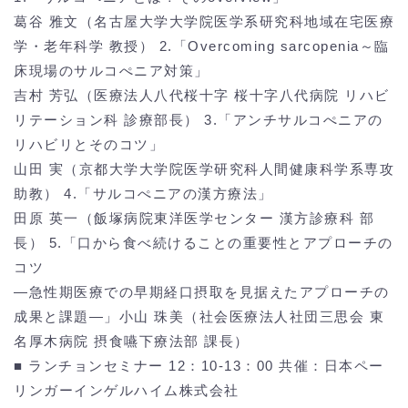
葛谷 雅文（名古屋大学大学院医学系研究科地域在宅医療
学・老年科学 教授） 2.「Overcoming sarcopenia～臨
床現場のサルコぺニア対策」
吉村 芳弘（医療法人八代桜十字 桜十字八代病院 リハビ
リテーション科 診療部長） 3.「アンチサルコぺニアの
リハビリとそのコツ」
山田 実（京都大学大学院医学研究科人間健康科学系専攻
助教） 4.「サルコぺニアの漢方療法」
田原 英一（飯塚病院東洋医学センター 漢方診療科 部
長） 5.「口から食べ続けることの重要性とアプローチの
コツ
―急性期医療での早期経口摂取を見据えたアプローチの
成果と課題―」小山 珠美（社会医療法人社団三思会 東
名厚木病院 摂食嚥下療法部 課長）
■ ランチョンセミナー 12：10-13：00 共催：日本ペー
リンガーインゲルハイム株式会社