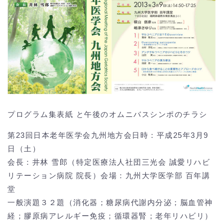
プログラム集表紙 と午後のオムニバスシンポのチラシ
第23回日本老年医学会九州地方会日時：平成25年3月9
日（土）
会長：井林 雪郎（特定医療法人社団三光会 誠愛リハビ
リテーション病院 院長）会場：九州大学医学部 百年講
堂
一般演題３２題（消化器；糖尿病代謝内分泌；脳血管神
経；膠原病アレルギー免疫；循環器腎；老年リハビリ）