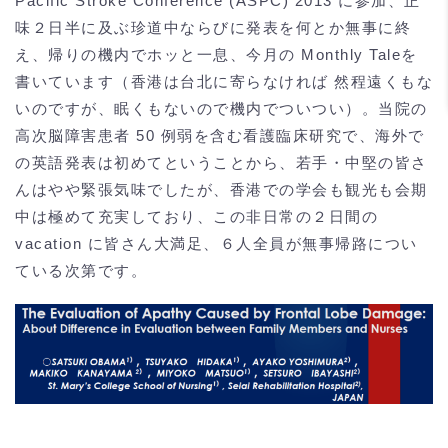
Pacific Stroke Conference (ASPC) 2013 に参加、正
味２日半に及ぶ珍道中ならびに発表を何とか無事に終
え、帰りの機内でホッと一息、今月の Monthly Taleを
書いています（香港は台北に寄らなければ 然程遠くもな
いのですが、眠くもないので機内でついつい）。当院の
高次脳障害患者 50 例弱を含む看護臨床研究で、海外で
の英語発表は初めてということから、若手・中堅の皆さ
んはやや緊張気味でしたが、香港での学会も観光も会期
中は極めて充実しており、この非日常の２日間の
vacation に皆さん大満足、６人全員が無事帰路につい
ている次第です。