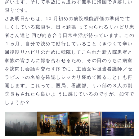
ざいます、そして事故にも遭わず無事に帰国でき嬉しい
限りです。
さあ明日からは、10 月初めの病院機能評価の準備で忙
しくしている職員や、日々頑張 っておられるリハビリ患
者さん達と 再び向き合う日常生活が待っています。この
１ヵ月、自分で決めて励行していること（きつくて辛い
回復期リハビリのために転院してこられた新入院患者と
家族の皆さんに顔を合わせるため、その日のうちに病室
を訪問し会話を交わす序でに、主治医や担当看護師／セ
ラピストの名前を確認しシッカリ褒めて回ること）も再
開します。これって、医局、看護部、リハ部の３人の副
院長もされたら良いよ うに感じているのですが、如何で
しょうか？