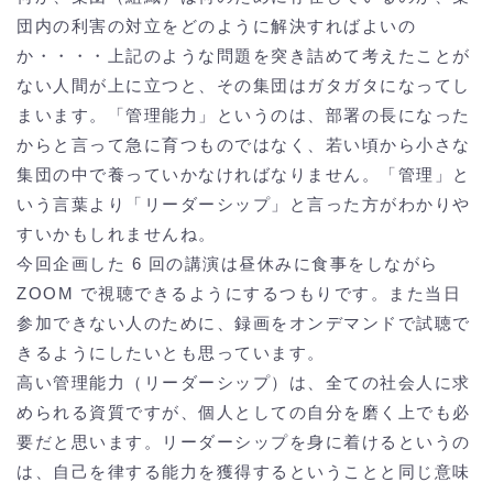
団内の利害の対立をどのように解決すればよいの
か・・・・上記のような問題を突き詰めて考えたことが
ない人間が上に立つと、その集団はガタガタになってし
まいます。「管理能力」というのは、部署の長になった
からと言って急に育つものではなく、若い頃から小さな
集団の中で養っていかなければなりません。「管理」と
いう言葉より「リーダーシップ」と言った方がわかりや
すいかもしれませんね。
今回企画した 6 回の講演は昼休みに食事をしながら
ZOOM で視聴できるようにするつもりです。また当日
参加できない人のために、録画をオンデマンドで試聴で
きるようにしたいとも思っています。
高い管理能力（リーダーシップ）は、全ての社会人に求
められる資質ですが、個人としての自分を磨く上でも必
要だと思います。リーダーシップを身に着けるというの
は、自己を律する能力を獲得するということと同じ意味