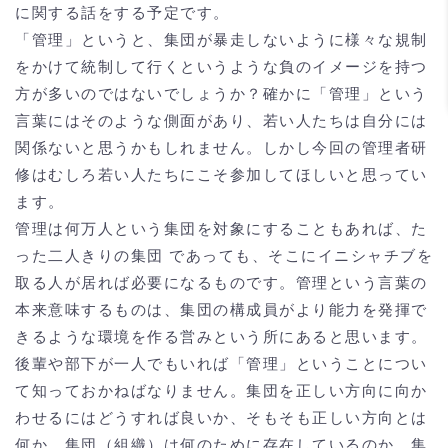
に関する話をする予定です。
「管理」というと、集団が暴走しないように様々な規制
をかけて統制して行くというような負のイメージを持つ
方が多いのではないでしょうか？確かに「管理」という
言葉にはそのような側面があり、若い人たちは自分には
関係ないと思うかもしれません。しかし今回の管理者研
修はむしろ若い人たちにこそ参加してほしいと思ってい
ます。
管理は何万人という集団を対象にすることもあれば、た
った二人きりの集団 であっても、そこにイニシャチブを
取る人が居れば必要になるものです。管理という言葉の
本来意味するものは、集団の構成員がより能力を発揮で
きるような環境を作る営みという所にあると思います。
後輩や部下が一人でもいれば「管理」ということについ
て知っておかねばなりません。集団を正しい方向に向か
わせるにはどうすれば良いか、そもそも正しい方向とは
何か、集団（組織）は何のために存在しているのか、集