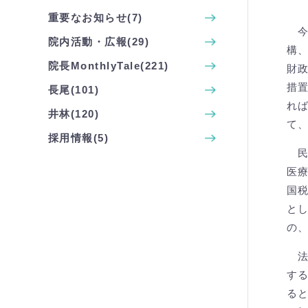
重要なお知らせ(7)
今
院内活動・広報(29)
構
院長MonthlyTale(221)
財
措
長尾(101)
れ
井林(120)
て
採用情報(5)
民
医
国
と
の
法
す
る