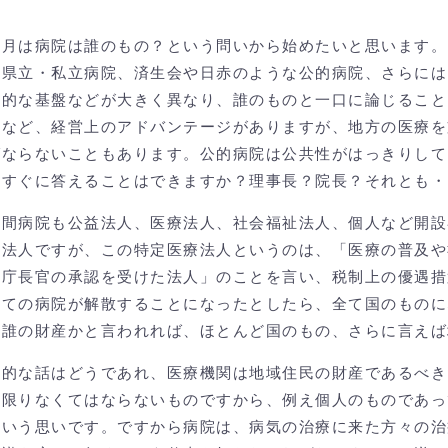
月は病院は誰のもの？という問いから始めたいと思います。
、県立・私立病院、済生会や日赤のような公的病院、さらには
政的な基盤などが大きく異なり、誰のものと一口に論じること
置など、経営上のアドバンテージがありますが、地方の医療を
ばならないこともあります。公的病院は公共性がはっきりして
、すぐに答えることはできますか？理事長？院長？それとも・
間病院も公益法人、医療法人、社会福祉法人、個人など開設
療法人ですが、この特定医療法人というのは、「医療の普及や
税庁長官の承認を受けた法人」のことを言い、税制上の優遇措
しての病院が解散することになったとしたら、全て国のものに
、誰の財産かと言われれば、ほとんど国のもの、さらに言えば
的な話はどうであれ、医療機関は地域住民の財産であるべき
る限りなくてはならないものですから、例え個人のものであっ
という思いです。ですから病院は、病気の治療に来た方々の治