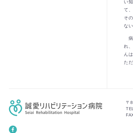
い
て
そ
な
病
れ
ん
た
〒8
TEL
FAX